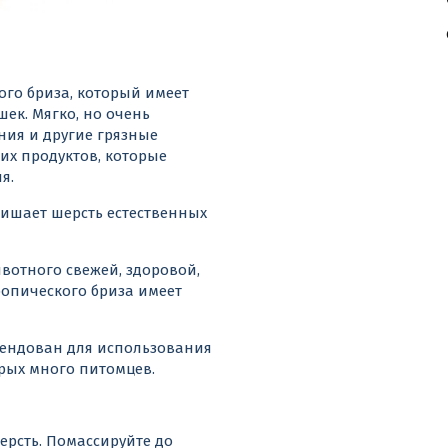
го бриза, который имеет
ек. Мягко, но очень
ния и другие грязные
ких продуктов, которые
я.
лишает шерсть естественных
ивотного свежей, здоровой,
ропического бриза имеет
ендован для использования
орых много питомцев.
ерсть. Помассируйте до