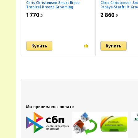
Chris Christensen Smart Rinse
Chris Christensen S
Tropical Breeze Grooming
Papaya Starfruit Gr
Conditioner/ Кондиционер с
Shampoo/
1 770
2 860
₽
₽
ароматом тропического бриза
Высококонцентрир
шампунь с ароматом
карамболы
Мы принимаем к оплате