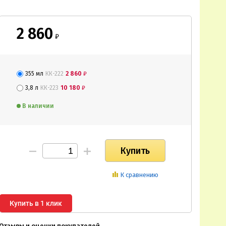
2 860
₽
355 мл
КК-222
2 860
₽
3,8 л
КК-223
10 180
₽
В наличии
К сравнению
Купить в 1 клик
Отзывы и оценки покупателей