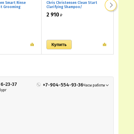
sen Smart Rinse
Chris Christensen Clean Start
Chris Ch
it Grooming
Clarifying Shampoo/
Moistur
Кондиционер с
Cуперочищающий шампунь
Увлажня
2 910
2 910
₽
айи и карамболы
частого
16-23-37
+7-904-554-93-36
Часы работы
бург