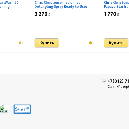
martWash 50
Chris Christensen Ice on Ice
Chris Christen
ooming
Detangling Spray Ready to Use/
Papaya Starfru
Кондиционирующий финишный
Conditioner/ 
3 270
1 770
₽
₽
ованный
спрей 473 мл
ароматом пап
 папайи и
+7(812) 7
Санкт-Петер