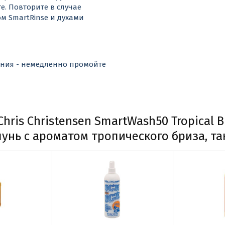
е. Повторите в случае
м SmartRinse и духами
дания - немедленно промойте
hris Christensen SmartWash50 Tropical
нь с ароматом тропического бриза, та