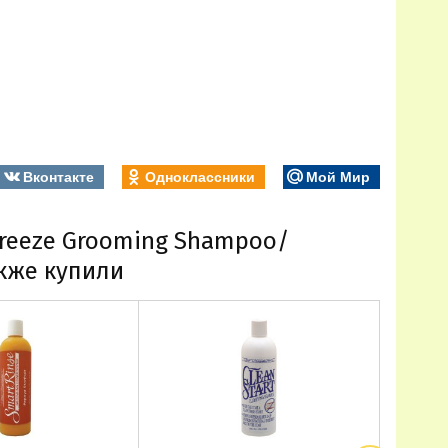
Вконтакте
Одноклассники
Мой Мир
 Breeze Grooming Shampoo/
кже купили