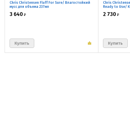
Chris Christensen Fluff For Sure/ Влагостойкий
Chris Christens
мусс для объема 237мл
Ready to Use/ 
ниспадающей ш
3 640
2 730
₽
₽