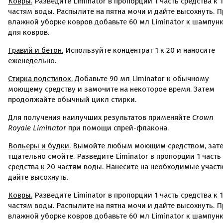
Ковры.
Разведите Liminator в пропорции 1 часть средства к 
частям воды. Распылите на пятна мочи и дайте высохнуть. П
влажной уборке ковров добавьте 60 мл Liminator к шампун
для ковров.
Гравий и бетон.
Используйте концентрат 1 к 20 и наносите
еженедельно.
Стирка подстилок.
Добавьте 90 мл Liminator к обычному
моющему средству и замочите на некоторое время. Затем
продолжайте обычный цикл стирки.
Для получения наилучших результатов применяйте
Crown
Royale Liminator
при помощи спрей-флакона.
Вольеры и будки.
Вымойте любым моющим средством, зат
тщательно смойте. Разведите Liminator в пропорции 1 часть
средства к 20 частям воды. Нанесите на необходимые участ
дайте высохнуть.
Ковры.
Разведите Liminator в пропорции 1 часть средства к 
частям воды. Распылите на пятна мочи и дайте высохнуть. П
влажной уборке ковров добавьте 60 мл Liminator к шампун