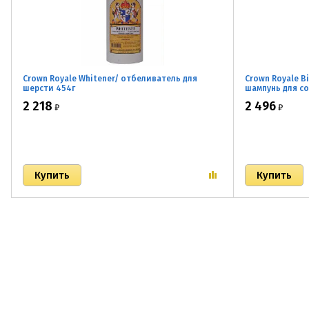
Crown Royale Whitener/ отбеливатель для
Crown Royale B
шерсти 454г
шампунь для с
2 218
2 496
₽
₽