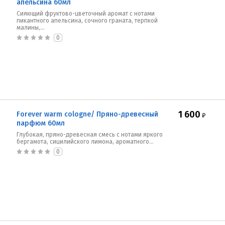
апельсина 60мл
Сияющий фруктово-цветочный аромат с нотами
пикантного апельсина, сочного граната, терпкой
малины,...
0
1 600
Forever warm cologne/ Пряно-древесный
₽
парфюм 60мл
Глубокая, пряно-древесная смесь с нотами яркого
бергамота, сицилийского лимона, ароматного...
0