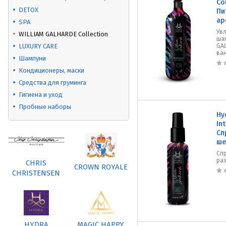
Co
DETOX
Пи
ар
SPA
Ув
WILLIAM GALHARDE Collection
ша
LUXURY CARE
GAL
ва
Шампуни
Кондиционеры, маски
Средства для груминга
Гигиена и уход
Пробные наборы
Hy
In
Сп
ше
Сп
ра
CHRIS
CROWN ROYALE
CHRISTENSEN
HYDRA
MAGIC HAPPY