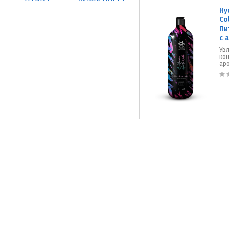
Hy
Co
Пи
с 
Ув
ко
ар