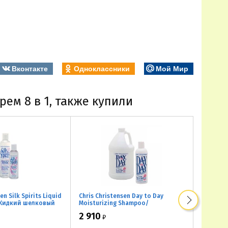
Вконтакте
Одноклассники
Мой Мир
рем 8 в 1, также купили
en Silk Spirits Liquid
Chris Christensen Day to Day
Chris Ch
/ Жидкий шелковый
Moisturizing Shampoo/
Shampoo
Увлажняющий шампунь для
шерсти
2 910
3 270
₽
частого применения