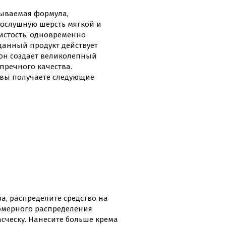
мываемая формула,
послушную шерсть мягкой и
истость, одновременно
 данный продукт действует
 он создает великолепный
упречного качества.
е вы получаете следующие
а, распределите средство на
номерного распределения
сческу. Нанесите больше крема