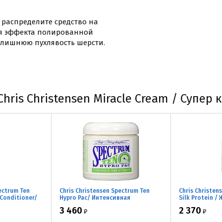
, распределите средство на
ия эффекта полированной
злишнюю пухлявость шерсти.
ris Christensen Miracle Cream / Супер к
ectrum Ten
Chris Christensen Spectrum Ten
Chris Christens
Conditioner/
Hypro Pac/ Интенсивная
Silk Protein 
испадающей,
питательная маска для шерсти
протеин
3 460
2 370
₽
₽
473 мл