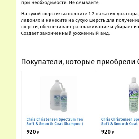
при необходимости. Не смывайте.
На сухой шерсти: выполните 1-2 нажатия дозатора
ладонях и нанесите на сухую шерсть для получен
шерсти, обеспечивает разглаживание и убирает и
Создает законченный ухоженный вид.
Покупатели, которые приобрели Ch
Chris Christensen Spectrum Ten
Chris Christensen Sp
Soft & Smooth Coat Shampoo /
Soft & Smooth Coat 
Шампунь для шелковой,
Кондиционер для н
920
920
₽
₽
ниспадающей шерсти
длинной шерсти