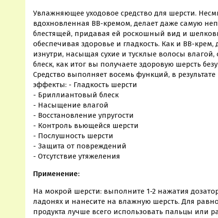
Увлажняющее уходовое средство для шерсти. Нес
вдохновленная ВВ-кремом, делает даже самую не
блестящей, придавая ей роскошный вид и шелков
обеспечивая здоровье и гладкость. Как и ВВ-крем,
изнутри, насыщая сухие и тусклые волосы влагой,
блеск, как итог вы получаете здоровую шерсть без
Средство выполняет восемь функций, в результат
эффекты: - Гладкость шерсти
- Бриллиантовый блеск
- Насыщение влагой
- Восстановление упругости
- Контроль вьющейся шерсти
- Послушность шерсти
- Защита от повреждений
- Отсутствие утяжеления
Применение:
На мокрой шерсти: выполните 1-2 нажатия дозатор
ладонях и нанесите на влажную шерсть. Для рав
продукта лучше всего использовать пальцы или ра