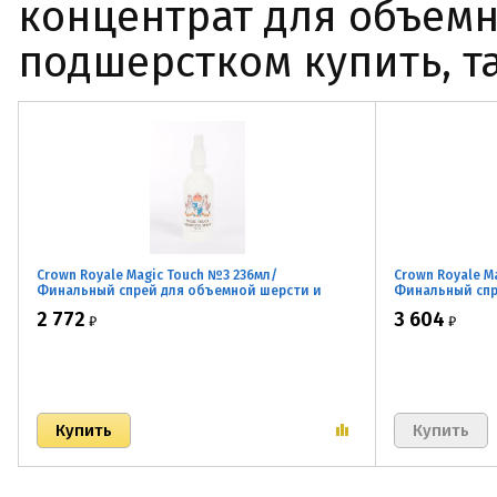
концентрат для объемн
подшерстком купить, т
Crown Royale Magic Touch №3 236мл/
Crown Royale M
Финальный спрей для объемной шерсти и
Финальный спр
шерсти с подшерстком
шерсти с подш
2 772
3 604
₽
₽