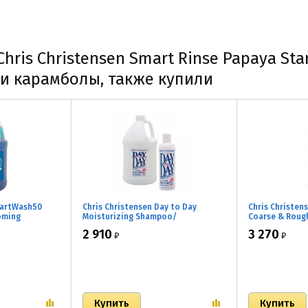
ris Christensen Smart Rinse Papaya Star
и карамболы, также купили
martWash50
Chris Christensen Day to Day
Chris Christen
oming
Moisturizing Shampoo/
Coarse & Roug
Увлажняющий шампунь для
Шампунь для 
2 910
3 270
₽
₽
ованный
частого применения
объемной ше
м
а