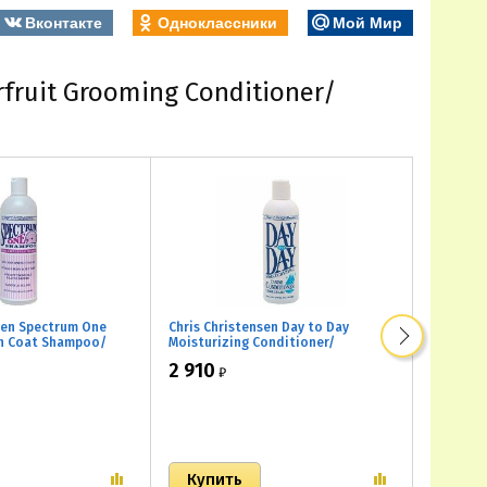
Вконтакте
Одноклассники
Мой Мир
fruit Grooming Conditioner/
sen Spectrum One
Chris Christensen Day to Day
Chris Ch
h Coat Shampoo/
Moisturizing Conditioner/
Coarse &
жесткой или
Увлажняющий кондиционер
Кондици
2 910
950
₽
₽
рсти
объемно