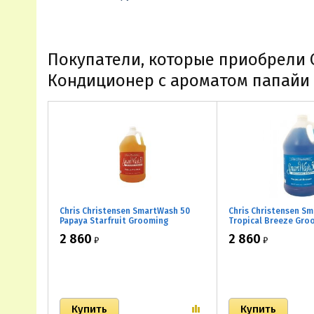
Покупатели, которые приобрели Ch
Кондиционер с ароматом папайи 
Chris Christensen SmartWash 50
Chris Christensen S
Papaya Starfruit Grooming
Tropical Breeze Gro
Shampoo/
Shampoo/
2 860
2 860
₽
₽
Высококонцентрированный
Высококонцентрир
шампунь с ароматом папайи и
шампунь с аромато
карамболы
тропического бриз