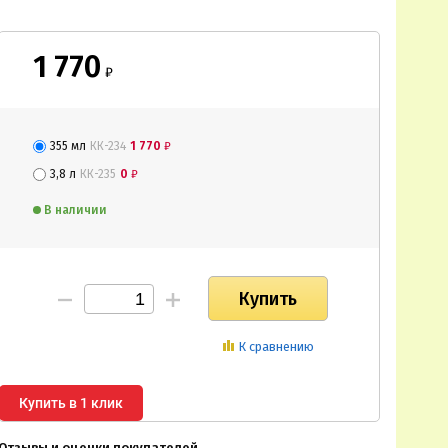
1 770
₽
355 мл
КК-234
1 770
₽
3,8 л
КК-235
0
₽
В наличии
К сравнению
Купить в 1 клик
Отзывы и оценки покупателей