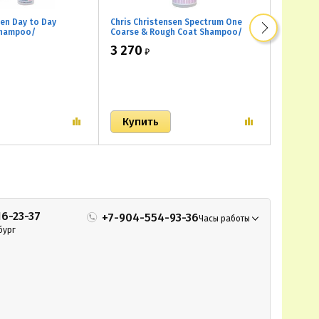
sen Day to Day
Chris Christensen Spectrum One
Chris Ch
Shampoo/
Coarse & Rough Coat Shampoo/
Shampoo
шампунь для
Шампунь для жесткой или
шерсти
3 270
900
₽
₽
енения
объемной шерсти
16-23-37
+7-904-554-93-36
Часы работы
бург