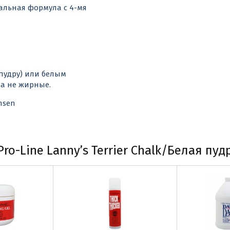
альная формула с 4-мя
 пудру) или белым
ва не жирные.
nsen
o-Line Lanny’s Terrier Chalk/Белая пуд