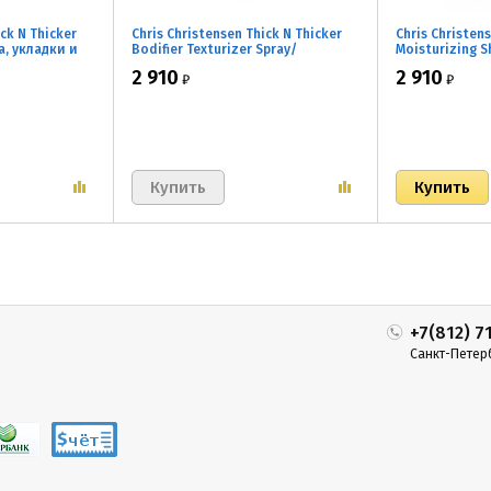
ick N Thicker
Chris Christensen Thick N Thicker
Chris Christen
а, укладки и
Bodifier Texturizer Spray/
Moisturizing 
Финальный спрей для
Увлажняющий 
2 910
2 910
₽
₽
текстурирования и объема 296мл
частого прим
+7(812) 7
Санкт-Петер