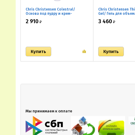
Chris Christensen Colestral/
Chris Christensen Th
Основа под пудру и крем-
Gel/ Гель для объем
кондиционер в тубе 237 мл
фиксации 237мл
2 910
3 460
₽
₽
Мы принимаем к оплате