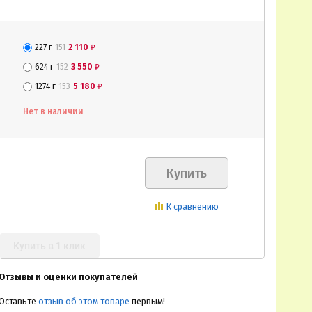
227 г
151
2 110
₽
624 г
152
3 550
₽
1274 г
153
5 180
₽
Нет в наличии
К сравнению
Купить в 1 клик
Отзывы и оценки покупателей
Оставьте
отзыв об этом товаре
первым!